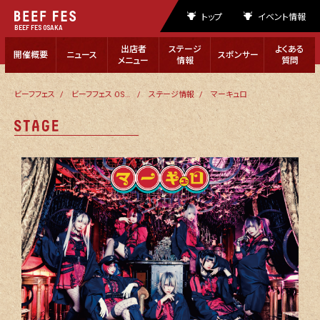
トップ
イベント情報
BEEF FES OSAKA
出店者
ステージ
よくある
開催概要
ニュース
スポンサー
メニュー
情報
質問
ビーフフェス
ビーフフェス OSAKA 2023
ステージ情報
マーキュロ