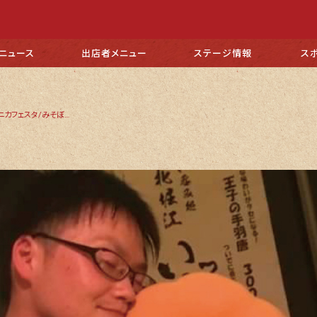
ニュース
出店者
メニュー
ステージ
情報
ス
けなふ(ドキパラ/アニカフェスタ/みそぼん/87-ｴｲﾃｨｾﾌﾞﾝ-)