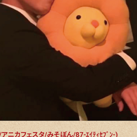
ニカフェスタ/みそぼん/87-ｴｲﾃｨｾﾌﾞﾝ-)