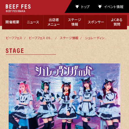
トップ
イベント情報
BEEF FES OSAKA
出店者
ステージ
よくある
開催概要
ニュース
スポンサー
メニュー
情報
質問
ビーフフェス
ビーフフェス OSAKA 2023
ステージ情報
シュレーディンガーの犬