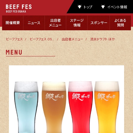
トップ
イベント情報
BEEF FES OSAKA
出店者
ステージ
よくある
開催概要
ニュース
スポンサー
メニュー
情報
質問
ビーフフェス
ビーフフェス OSAKA 2023
出店者メニュー
流氷ドラフト ほか